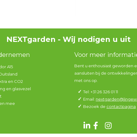
NEXTgarden - Wij nodigen u uit
ndernemen
Voor meer informat
Bent u enthousiast geworden en
dor A15
aansluiten bij de ontwikkeling
Duitsland
met ons op.
ktra en CO2
ng en glasvezel
Tel: +31 26 326 01 11
t
Email:
nextgarden@lingewa
doen mee
Bezoek de
contactpagina