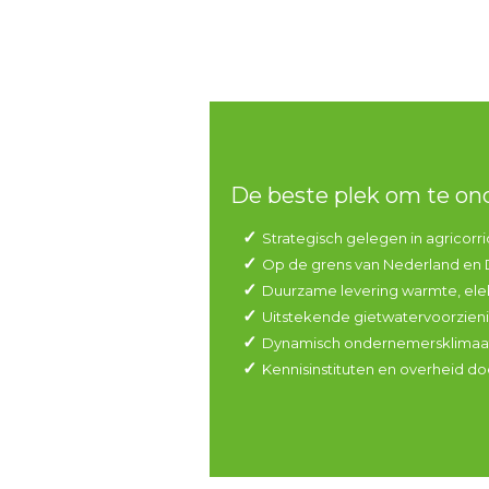
De beste plek om te o
Strategisch gelegen in agricorri
Op de grens van Nederland en 
Duurzame levering warmte, ele
Uitstekende gietwatervoorzieni
Dynamisch ondernemersklimaa
Kennisinstituten en overheid 