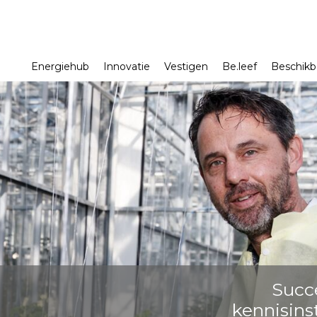
Energiehub
Innovatie
Vestigen
Be.leef
Beschikb
Succ
kennisins