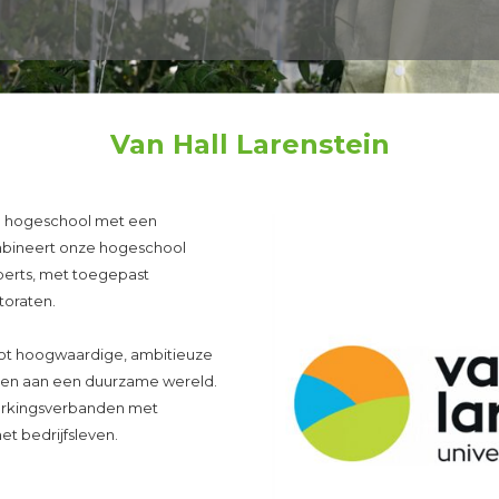
Van Hall Larenstein
ale hogeschool met een
ombineert onze hogeschool
perts, met toegepast
toraten.
 tot hoogwaardige, ambitieuze
agen aan een duurzame wereld.
erkingsverbanden met
et bedrijfsleven.