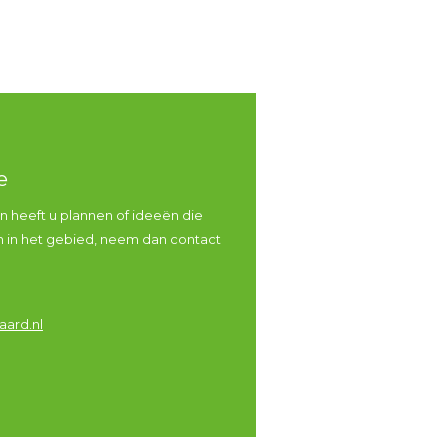
ie
 heeft u plannen of ideeën die
en in het gebied, neem dan contact
ard.nl