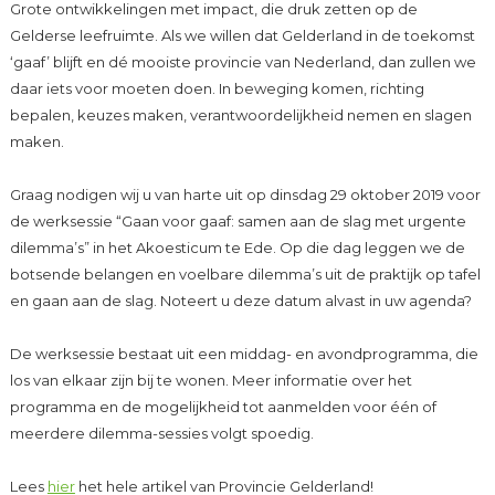
Grote ontwikkelingen met impact, die druk zetten op de
Gelderse leefruimte. Als we willen dat Gelderland in de toekomst
‘gaaf’ blijft en dé mooiste provincie van Nederland, dan zullen we
daar iets voor moeten doen. In beweging komen, richting
bepalen, keuzes maken, verantwoordelijkheid nemen en slagen
maken.
Graag nodigen wij u van harte uit op dinsdag 29 oktober 2019 voor
de werksessie “Gaan voor gaaf: samen aan de slag met urgente
dilemma’s” in het Akoesticum te Ede. Op die dag leggen we de
botsende belangen en voelbare dilemma’s uit de praktijk op tafel
en gaan aan de slag. Noteert u deze datum alvast in uw agenda?
De werksessie bestaat uit een middag- en avondprogramma, die
los van elkaar zijn bij te wonen. Meer informatie over het
programma en de mogelijkheid tot aanmelden voor één of
meerdere dilemma-sessies volgt spoedig.
Lees
hier
het hele artikel van Provincie Gelderland!