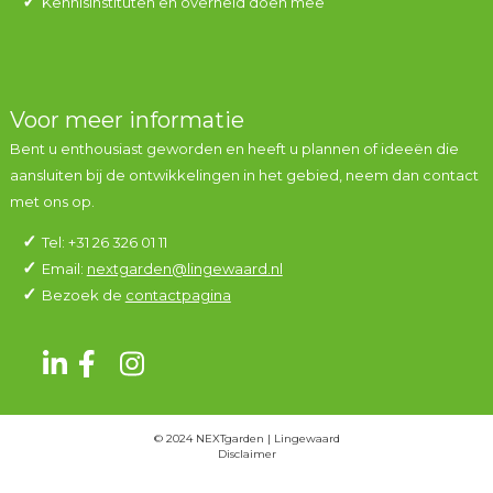
Kennisinstituten en overheid doen mee
Voor meer informatie
Bent u enthousiast geworden en heeft u plannen of ideeën die
aansluiten bij de ontwikkelingen in het gebied, neem dan contact
met ons op.
Tel: +31 26 326 01 11
Email:
nextgarden@lingewaard.nl
Bezoek de
contactpagina
© 2024 NEXTgarden | Lingewaard
Disclaimer